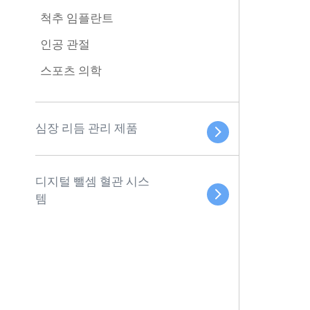
척추 임플란트
인공 관절
스포츠 의학
심장 리듬 관리 제품
디지털 뺄셈 혈관 시스
템