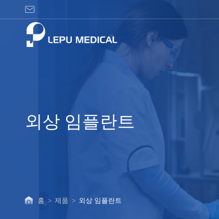
외
상
임
플
란
트
외상 임플란트
홈
>
제품
>
외상 임플란트