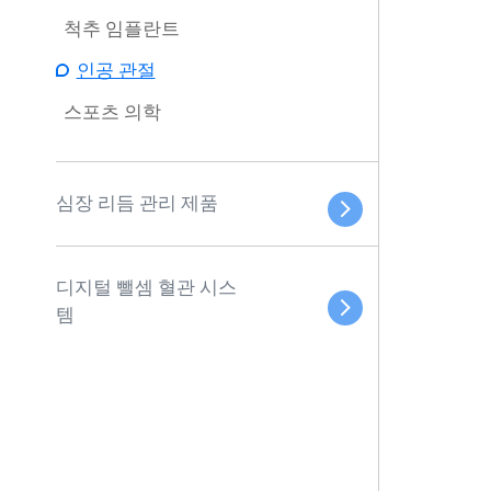
척추 임플란트
인공 관절
스포츠 의학
심장 리듬 관리 제품
디지털 뺄셈 혈관 시스
템