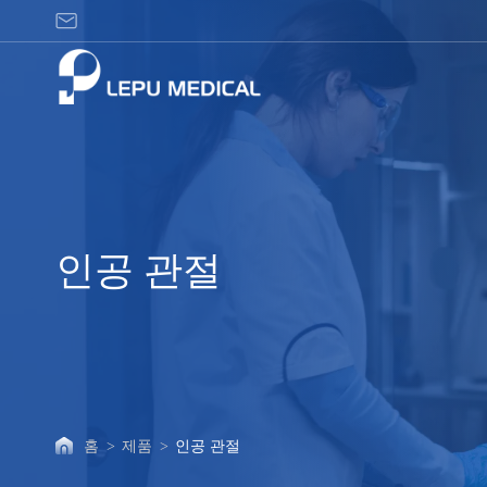
인
공
관
절
인공 관절
홈
>
제품
>
인공 관절