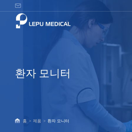
환
자
모
니
터
환자 모니터
홈
>
제품
>
환자 모니터