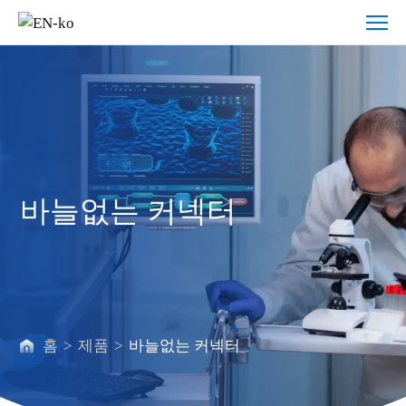
바
늘
없
는
커
넥
터
바늘없는 커넥터
홈
>
제품
>
바늘없는 커넥터