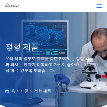
정
형
제
품
정형 제품
우리 뼈의 일부로 자격을 갖춘 가치있는 정형 외
과 의사는 환자가 회복하고 자신이 좋아하는 일
을 할 수 있도록 도와줍니다.
홈
>
제품
>
정형 제품