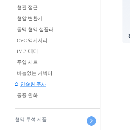
혈관 접근
혈압 변환기
동맥 혈액 샘플러
CVC 액세서리
IV 카테터
주입 세트
바늘없는 커넥터
인슐린 주사
통증 완화
혈액 투석 제품