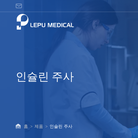
인
슐
린
주
사
인슐린 주사
홈
>
제품
>
인슐린 주사