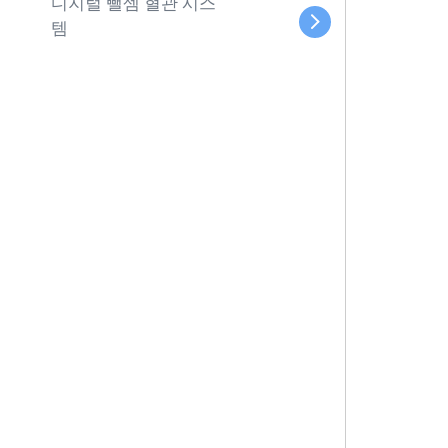
디지털 뺄셈 혈관 시스
템